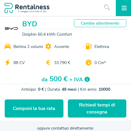
BYD
Cambia
allestimento
Dolphin 60,4 kWh Comfort
Berlina 2 volumi
Assente
Elettrica
88 CV
33.790 €
0 Cm³
500 €
da
+ IVA
Anticipo:
0 €
| Durata:
48 mesi
| Km anno:
10000
Richiedi tempi di
Componi la tua rata
consegna
oppure contattaci direttamente: