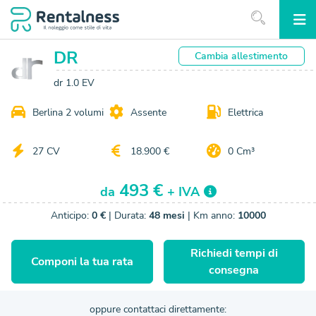
DR
Cambia
allestimento
dr 1.0 EV
Berlina 2 volumi
Assente
Elettrica
27 CV
18.900 €
0 Cm³
493 €
da
+ IVA
Anticipo:
0 €
| Durata:
48 mesi
| Km anno:
10000
Richiedi tempi di
Componi la tua rata
consegna
oppure contattaci direttamente: