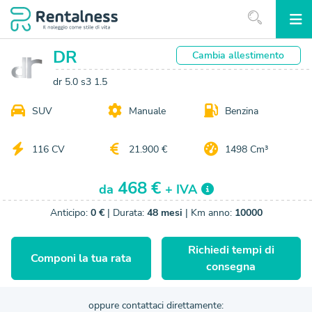
DR
Cambia
allestimento
dr 5.0 s3 1.5
SUV
Manuale
Benzina
116 CV
21.900 €
1498 Cm³
468 €
da
+ IVA
Anticipo:
0 €
| Durata:
48 mesi
| Km anno:
10000
Richiedi tempi di
Componi la tua rata
consegna
oppure contattaci direttamente: