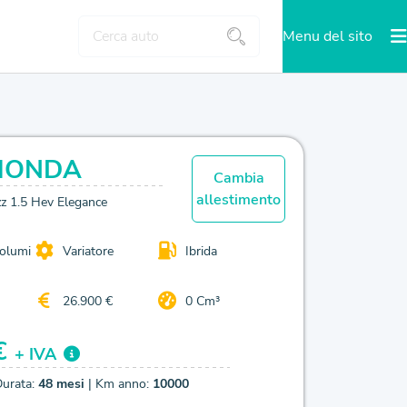
Menu del sito
HONDA
Cambia
allestimento
zz 1.5 Hev Elegance
volumi
Variatore
Ibrida
26.900 €
0 Cm³
€
+ IVA
Durata:
48 mesi
| Km anno:
10000