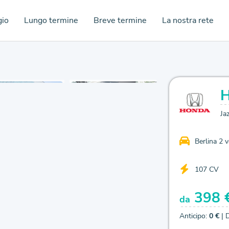
gio
Lungo termine
Breve termine
La nostra rete
Ja
Berlina 2 
107 CV
398 
da
Anticipo:
0 €
| 