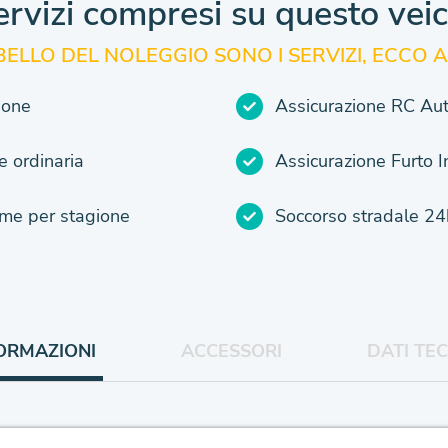
ervizi compresi
su questo vei
 BELLO DEL NOLEGGIO SONO
I SERVIZI, ECCO A
ione
Assicurazione RC Au
 ordinaria
Assicurazione Furto 
e per stagione
Soccorso stradale 24
ORMAZIONI
ACCESSORI
DATI TEC