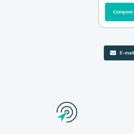
Componi l
E-mai