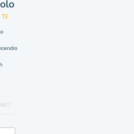
colo
 TE
to
Incendio
h
NICI