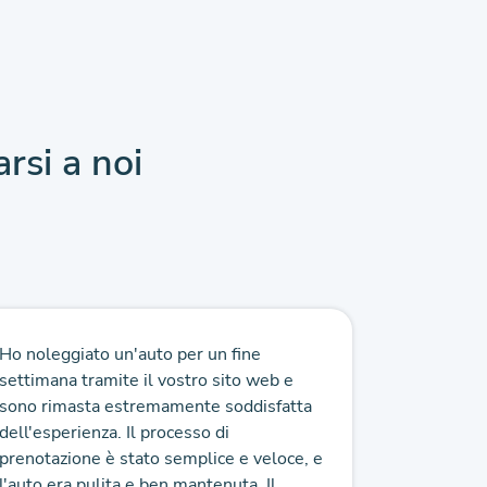
arsi a noi
Ho noleggiato un'auto per un fine
Servizio d
settimana tramite il vostro sito web e
affidabile
sono rimasta estremamente soddisfatta
Personale 
dell'esperienza. Il processo di
competitiv
prenotazione è stato semplice e veloce, e
complesso
l'auto era pulita e ben mantenuta. Il