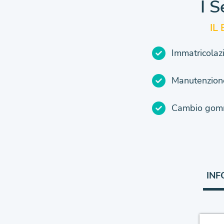
I S
IL
Immatricolaz
Manutenzione
Cambio gomm
INF