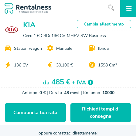
KIA
Cambia
allestimento
Ceed 1.6 CRDi 136 CV MHEV SW Business
Station wagon
Manuale
Ibrida
136 CV
30.100 €
1598 Cm³
485 €
da
+ IVA
Anticipo:
0 €
| Durata:
48 mesi
| Km anno:
10000
Richiedi tempi di
Componi la tua rata
consegna
oppure contattaci direttamente: