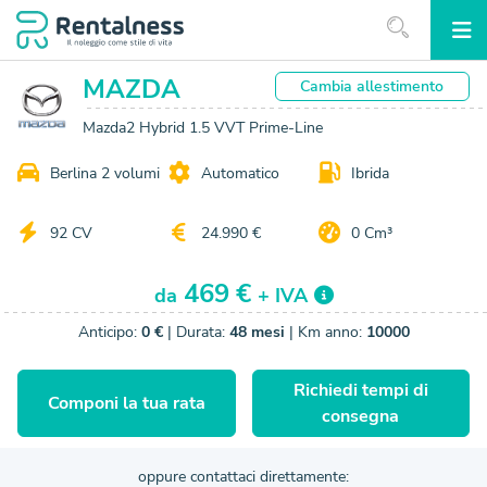
MAZDA
Cambia
allestimento
Mazda2 Hybrid 1.5 VVT Prime-Line
Berlina 2 volumi
Automatico
Ibrida
92 CV
24.990 €
0 Cm³
469 €
da
+ IVA
Anticipo:
0 €
| Durata:
48 mesi
| Km anno:
10000
Richiedi tempi di
Componi la tua rata
consegna
oppure contattaci direttamente: