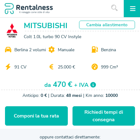
MITSUBISHI
Cambia
allestimento
Colt 1.0L turbo 90 CV Instyle
Berlina 2 volumi
Manuale
Benzina
91 CV
25.000 €
999 Cm³
470 €
da
+ IVA
Anticipo:
0 €
| Durata:
48 mesi
| Km anno:
10000
Richiedi tempi di
Componi la tua rata
consegna
oppure contattaci direttamente: