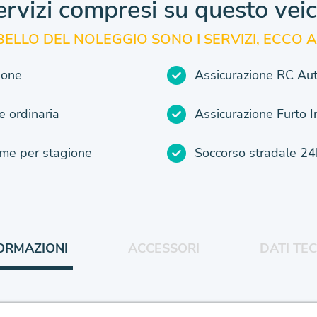
ervizi compresi
su questo vei
 BELLO DEL NOLEGGIO SONO
I SERVIZI, ECCO A
ione
Assicurazione RC Au
 ordinaria
Assicurazione Furto 
e per stagione
Soccorso stradale 24
ORMAZIONI
ACCESSORI
DATI TEC