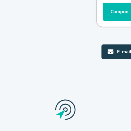
Componi l
E-mai