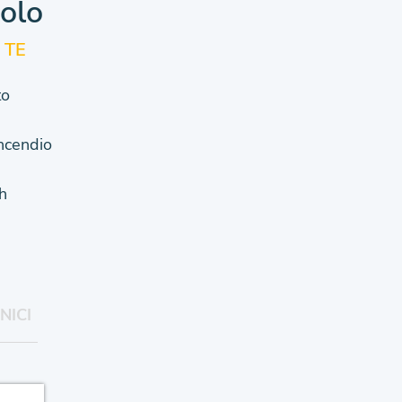
colo
 TE
to
Incendio
h
NICI