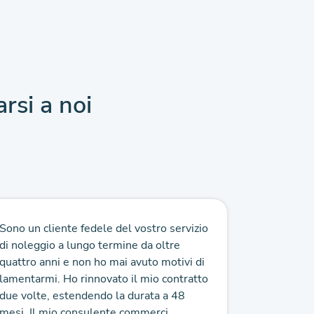
arsi a noi
Sono un cliente fedele del vostro servizio
Ho recent
di noleggio a lungo termine da oltre
un weekend
quattro anni e non ho mai avuto motivi di
sono rima
lamentarmi. Ho rinnovato il mio contratto
dell'esper
due volte, estendendo la durata a 48
condizioni,
mesi. Il mio consulente commerci...
processo 