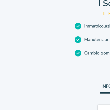
I S
IL
Immatricolaz
Manutenzione
Cambio gomm
INF