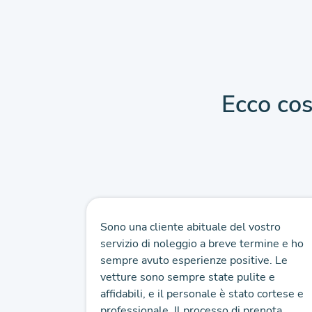
Ecco cos
rpreso
Sono una cliente abituale del vostro
ggio a
servizio di noleggio a breve termine e ho
 sito web.
sempre avuto esperienze positive. Le
settimana
vetture sono sempre state pulite e
ndato
affidabili, e il personale è stato cortese e
i...
professionale. Il processo di prenota...