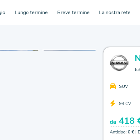
gio
Lungo termine
Breve termine
La nostra rete
Ju
SUV
94 CV
418 
da
Anticipo:
0 €
| 