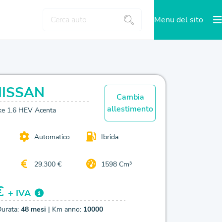
Menu del sito
NISSAN
Cambia
allestimento
ke 1.6 HEV Acenta
Automatico
Ibrida
29.300 €
1598 Cm³
€
+ IVA
Durata:
48 mesi
| Km anno:
10000