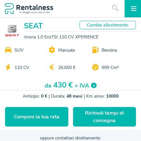
SEAT
Cambia
allestimento
Arona 1.0 EcoTSI 110 CV XPERIENCE
SUV
Manuale
Benzina
110 CV
26.650 €
999 Cm³
430 €
da
+ IVA
Anticipo:
0 €
| Durata:
48 mesi
| Km anno:
10000
Richiedi tempi di
Componi la tua rata
consegna
oppure contattaci direttamente: