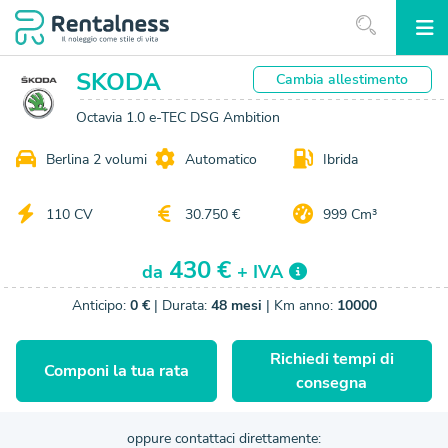
SKODA
Cambia
allestimento
Octavia 1.0 e-TEC DSG Ambition
Berlina 2 volumi
Automatico
Ibrida
110 CV
30.750 €
999 Cm³
430 €
da
+ IVA
Anticipo:
0 €
| Durata:
48 mesi
| Km anno:
10000
Richiedi tempi di
Componi la tua rata
consegna
oppure contattaci direttamente: