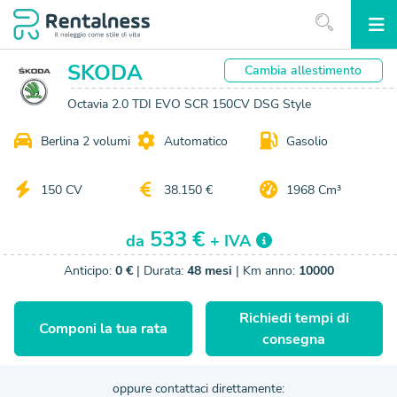
SKODA
Cambia
allestimento
Octavia 2.0 TDI EVO SCR 150CV DSG Style
Berlina 2 volumi
Automatico
Gasolio
150 CV
38.150 €
1968 Cm³
533 €
da
+ IVA
Anticipo:
0 €
| Durata:
48 mesi
| Km anno:
10000
Richiedi tempi di
Componi la tua rata
consegna
oppure contattaci direttamente: