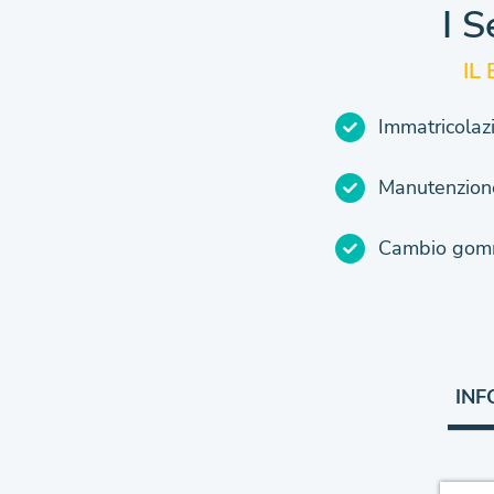
I S
IL
Immatricolaz
Manutenzione
Cambio gomm
INF