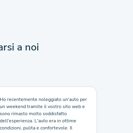
arsi a noi
Ho recentemente noleggiato un'auto per
Sono una c
un weekend tramite il vostro sito web e
servizio d
sono rimasto molto soddisfatto
sempre pul
dell'esperienza. L'auto era in ottime
prenotazio
condizioni, pulita e confortevole. Il
Consigliato