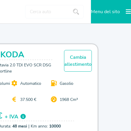
Menu del sito
SKODA
Cambia
allestimento
tavia 2.0 TDI EVO SCR DSG
ortline
volumi
Automatico
Gasolio
37.500 €
1968 Cm³
€
+ IVA
Durata:
48 mesi
| Km anno:
10000