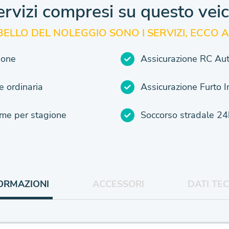
ervizi compresi
su questo vei
 BELLO DEL NOLEGGIO SONO
I SERVIZI, ECCO A
ione
Assicurazione RC Au
 ordinaria
Assicurazione Furto 
e per stagione
Soccorso stradale 24
ORMAZIONI
ACCESSORI
DATI TEC