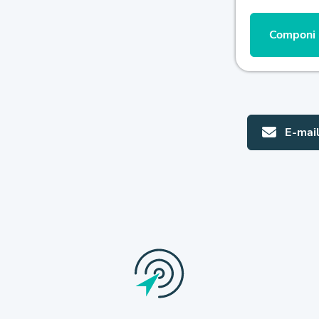
Componi l
E-mai