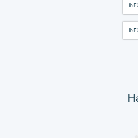
INF
INF
Ha