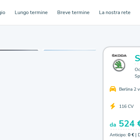
gio
Lungo termine
Breve termine
La nostra rete
Oc
Sp
Berlina 2 
116 CV
524 
da
Anticipo:
0 €
| 