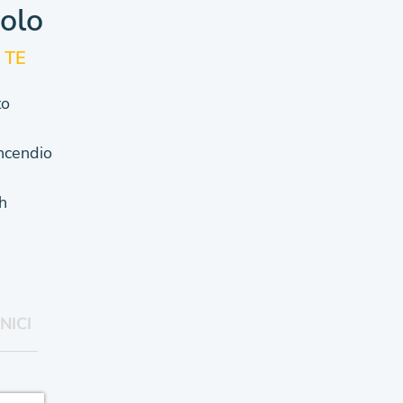
colo
 TE
to
Incendio
h
NICI