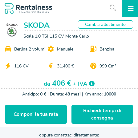
SKODA
Cambia
allestimento
Scala 1.0 TSI 115 CV Monte Carlo
Berlina 2 volumi
Manuale
Benzina
116 CV
31.400 €
999 Cm³
406 €
da
+ IVA
Anticipo:
0 €
| Durata:
48 mesi
| Km anno:
10000
Richiedi tempi di
Componi la tua rata
consegna
oppure contattaci direttamente: