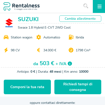
SUZUKI
Cambia
allestimento
Swace 1.8 Hybrid E-CVT 2WD Cool
Station wagon
Automatico
Ibrida
98 CV
34.000 €
1798 Cm³
503 €
da
+ IVA
Anticipo:
0 €
| Durata:
48 mesi
| Km anno:
10000
Richiedi tempi di
Componi la tua rata
consegna
oppure contattaci direttamente: