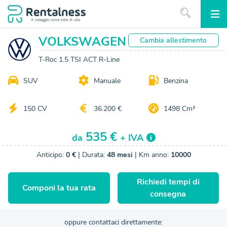
VOLKSWAGEN
Cambia
allestimento
T-Roc 1.5 TSI ACT R-Line
SUV
Manuale
Benzina
150 CV
36.200 €
1498 Cm³
535 €
da
+ IVA
Anticipo:
0 €
| Durata:
48 mesi
| Km anno:
10000
Richiedi tempi di
Componi la tua rata
consegna
oppure contattaci direttamente: