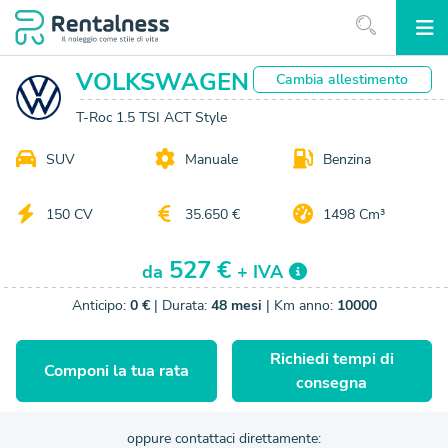
VOLKSWAGEN
Cambia
allestimento
T-Roc 1.5 TSI ACT Style
SUV
Manuale
Benzina
150 CV
35.650 €
1498 Cm³
527 €
da
+ IVA
Anticipo:
0 €
| Durata:
48 mesi
| Km anno:
10000
Richiedi tempi di
Componi la tua rata
consegna
oppure contattaci direttamente: